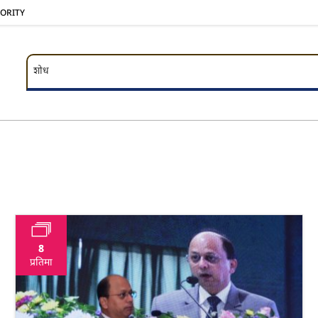
HORITY
शोध
शोध
8
प्रतिमा